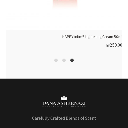
HAPPY intim® Lightening Cream 50ml
₪
250.00
4
2
1
Carefully Crafted Blends of Scent